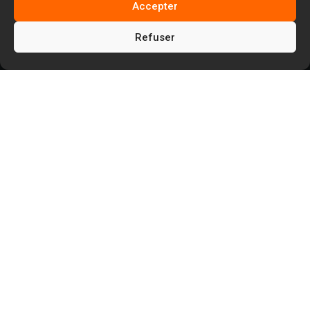
Accepter
Refuser
5
5
Facem Web
Blog
5
Référencement naturel SEO
Trust Flow : Qu’est-ce que c’est ? définition
et usage en SEO