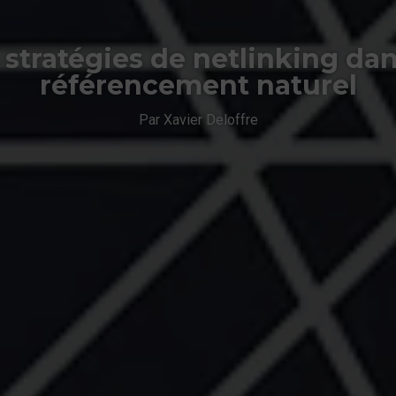
 stratégies de netlinking dan
référencement naturel
Par Xavier Deloffre