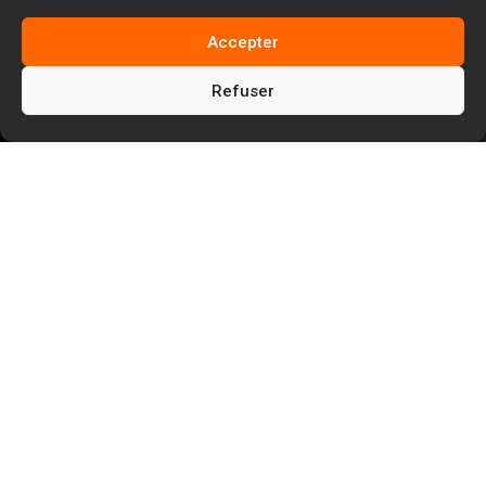
Accepter
Refuser
5
5
Facem Web
Blog
5
Référencement naturel SEO
Première page Google : Attention à la
sémantique SEO