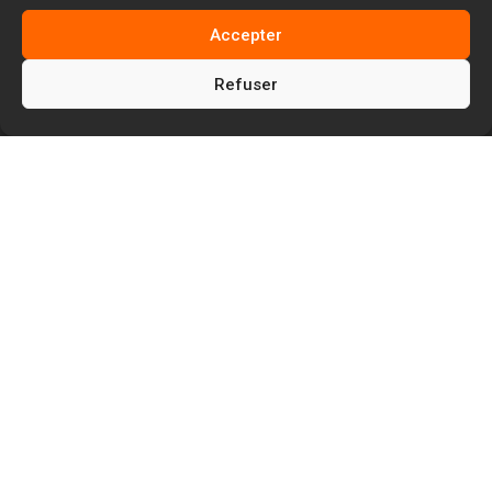
Accepter
Refuser
5
5
5
Facem Web
Blog
WordPress
5
5
Plugins
Extensions
Vérifiez que votre newsletter ne parte pas
en spam grâce à MailPoet Premium