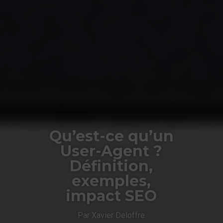
Qu’est-ce qu’un
User-Agent ?
Définition,
exemples,
impact SEO
Par Xavier Deloffre