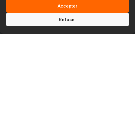
Accepter
Refuser
5
5
Facem Web
Blog
5
Référencement naturel SEO
Quels sont les rôles et missions d’un
consultant SEO local ?