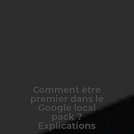
Comment être
premier dans le
Google local
pack ?
Explications