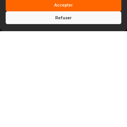
Accepter
Refuser
5
5
Facem Web
Blog
5
Notoriété sur Internet
Comment être premier dans le Google local
pack ? Explications