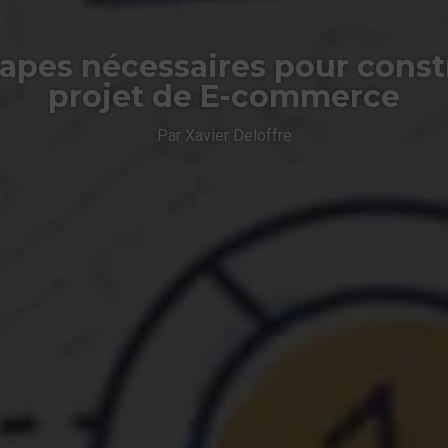
tapes nécessaires pour const
projet de E-commerce
Par Xavier Deloffre