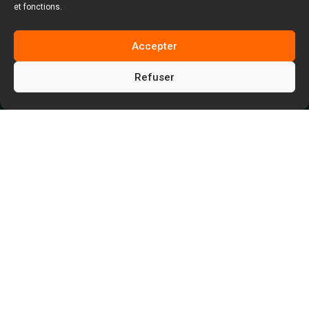
et fonctions.
Accepter
Refuser
5
5
Facem Web
Blog
5
Création de site Internet (technique)
Qu’est-ce qu’une tâche CRON ? Définition &
configuration serveur