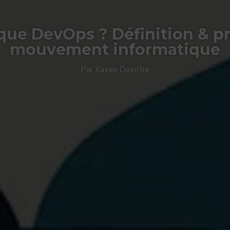
que DevOps ? Définition & p
mouvement informatique
Par Xavier Deloffre