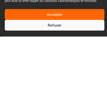
peut avoir un effet négatif sur certaines caractéristiques et fonctions.
Accepter
5
Facem Web
Réalisations de sites web
Refuser
5
création du site stb : une vitrine digitale
optimisée pour un expert de la reprise en
sous-œuvre et du renforcement structurel
Dans le secteur du bâtiment, certains métiers
demandent une expertise technique
particulièrement pointue. Lorsqu’il s’agit de
stabiliser des fondations, réparer une structure