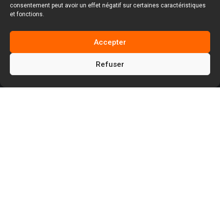
consentement peut avoir un effet négatif sur certaines caractéristiques
et fonctions.
Accepter
Refuser
5
5
5
Facem Web
Blog
WordPress
5
5
Plugins
Extensions
Gérer un espace connexion WordPress
avec Login Logout Register Menu