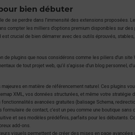
 pour bien débuter
ile de se perdre dans l’immensité des extensions proposées. Le
, sans compter les milliers d’options premium disponibles sur 
l est crucial de bien démarrer avec des outils éprouvés, stables,
tion de plugins que nous considérons comme les piliers d’un sit
taux de tout projet web, qu’il s’agisse d’un blog personnel, d’un
majeures en matière de référencement naturel. Ces plugins vous 
 sitemap XML, vos données structurées, et même votre stratégie d
s fonctionnalités avancées gratuites (balisage Schema, redirectio
s formulaire de contact, c’est un peu comme une boutique sans 
tuitive et ses modèles prédéfinis, parfaits pour les débutants. C
mbreux add-ons.
eurs visuels permettent de créer des mises en page avancées sa