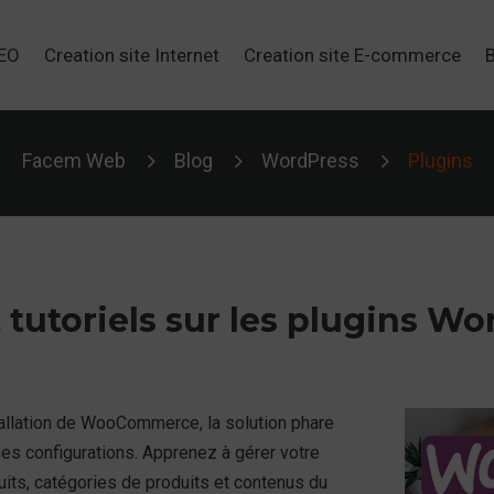
SEO
Creation site Internet
Creation site E-commerce
5
5
5
Facem Web
Blog
WordPress
Plugins
 tutoriels sur les plugins W
tallation de WooCommerce, la solution phare
s configurations. Apprenez à gérer votre
its, catégories de produits et contenus du