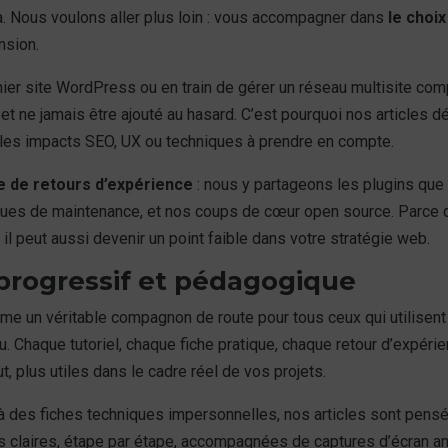
éjà. Nous voulons aller plus loin : vous accompagner dans
le choix
nsion.
mier site WordPress ou en train de gérer un réseau multisite co
 et ne jamais être ajouté au hasard. C’est pourquoi nos articles dé
t les impacts SEO, UX ou techniques à prendre en compte.
 de retours d’expérience
: nous y partageons les plugins que 
tiques de maintenance, et nos coups de cœur open source. Parce q
il peut aussi devenir un point faible dans votre stratégie web.
ogressif et pédagogique
e un véritable compagnon de route pour tous ceux qui utilisent 
u. Chaque tutoriel, chaque fiche pratique, chaque retour d’expéri
, plus utiles dans le cadre réel de vos projets.
à des fiches techniques impersonnelles, nos articles sont pens
ns claires, étape par étape, accompagnées de captures d’écran 