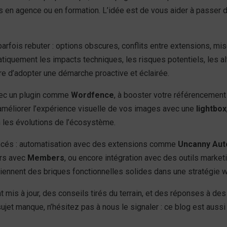
 en agence ou en formation. L’idée est de vous aider à passer de 
arfois rebuter : options obscures, conflits entre extensions, mi
tiquement les impacts techniques, les risques potentiels, les al
ttre d’adopter une démarche proactive et éclairée.
avec un plugin comme
Wordfence
, à booster votre référencement
améliorer l’expérience visuelle de vos images avec une
lightbox
n les évolutions de l’écosystème.
cés : automatisation avec des extensions comme
Uncanny Au
urs avec
Members
, ou encore intégration avec des outils market
viennent des briques fonctionnelles solides dans une stratégie 
nt mis à jour, des conseils tirés du terrain, et des réponses à 
n sujet manque, n’hésitez pas à nous le signaler : ce blog est aus