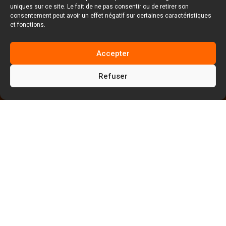
uniques sur ce site. Le fait de ne pas consentir ou de retirer son
consentement peut avoir un effet négatif sur certaines caractéristiques
et fonctions.
Accepter
Refuser
5
5
5
Facem Web
Blog
WordPress
5
Administration WordPress
Ajouter et modifier un utilisateur sous
WordPress