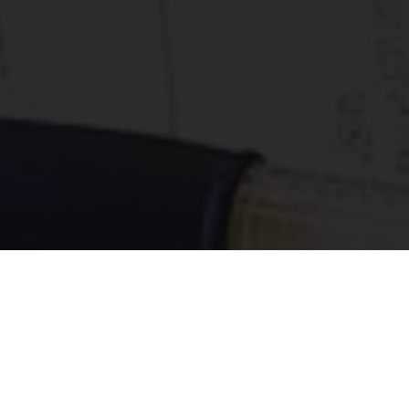
5
5
Facem Web
Blog
Référe