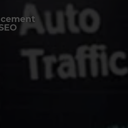
encement
 SEO