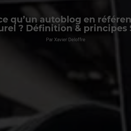
ce qu’un autoblog en référ
urel ? Définition & principes
Par Xavier Deloffre