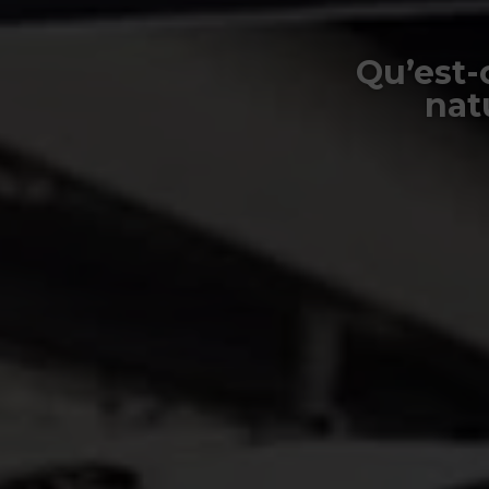
Qu’est-
nat