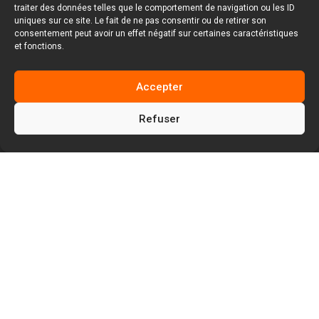
traiter des données telles que le comportement de navigation ou les ID
uniques sur ce site. Le fait de ne pas consentir ou de retirer son
consentement peut avoir un effet négatif sur certaines caractéristiques
et fonctions.
Accepter
Refuser
5
5
Facem Web
Blog
5
Référencement payant SEA
Quand Google repense Google adwords