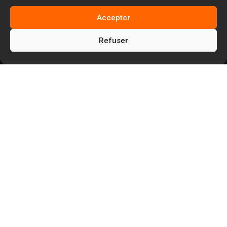
Accepter
Refuser
5
5
Facem Web
Blog
5
Référencement payant SEA
Qu’est-ce que le ciblage automatique
Google Ads ? Fonctionnement et reprise en
main