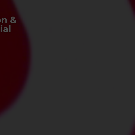
on &
ial