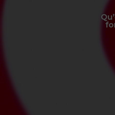
Qu’
fo