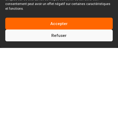
consentement peut avoir un effet négatif sur certaines caractéristiques
et fonctions.
Accepter
Refuser
5
5
Facem Web
Blog
5
Création Web : Blog UX Design
Qu’est-ce que la loi de Fitts ? Définition