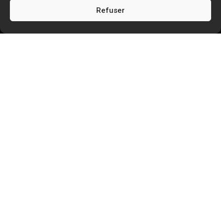
Refuser
5
5
Facem Web
Blog
5
Création de site Internet (technique)
Quelles distributions Linux choisir pour un
VPS ?