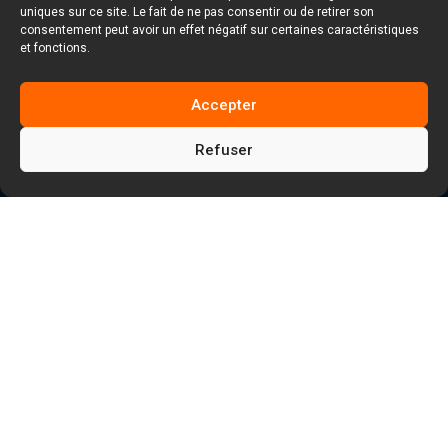
uniques sur ce site. Le fait de ne pas consentir ou de retirer son
consentement peut avoir un effet négatif sur certaines caractéristiques
et fonctions.
Accepter
Refuser
5
5
Facem Web
Blog
5
Création de site Internet (technique)
Gérer le CSS sur un formulaire : Comment
faire les styles ?