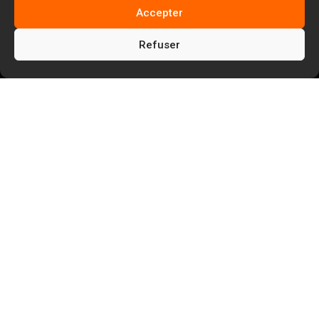
Accepter
Refuser
5
Facem Web
Réalisations de sites web
5
Boutique en ligne de tee-shirts féminins :
une création simple