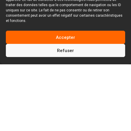
traiter des données telles que le comportement de navigation ou les ID
uniques sur ce site. Le fait de ne pas consentir ou de retirer son
consentement peut avoir un effet négatif sur certaines caractéristiques
et fonctions.
Accepter
Refuser
5
5
Facem Web
Blog
5
Référencement naturel SEO
Qu’est-ce que le CSS inutilisé ? Définition et