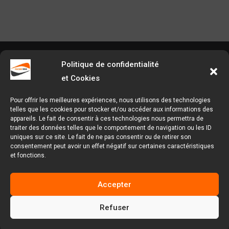
Agence Facem Web
Politique de confidentialité
et Cookies
Tel : 09.54.37.31.62
Pour offrir les meilleures expériences, nous utilisons des technologies
telles que les cookies pour stocker et/ou accéder aux informations des
appareils. Le fait de consentir à ces technologies nous permettra de
1 Rue Chanzy, 62000 Arras, Hauts-de-France
traiter des données telles que le comportement de navigation ou les ID
uniques sur ce site. Le fait de ne pas consentir ou de retirer son
consentement peut avoir un effet négatif sur certaines caractéristiques
Facem Web Copyright © 2025.
Mentions légales et
et fonctions.
politique de confidentialité disponible sur le
Plan
du site
Accepter
Refuser
Devis Gratuit