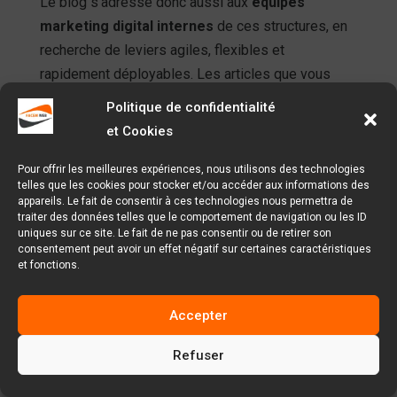
Le blog s’adresse donc aussi aux
équipes
marketing digital internes
de ces structures, en
recherche de leviers agiles, flexibles et
rapidement déployables. Les articles que vous
trouverez ici sont pensés pour être
Politique de confidentialité
immédiatement transposables, qu’il s’agisse
et Cookies
d’optimiser une landing page, de structurer des
données produit pour le SEO, ou de déployer un
Pour offrir les meilleures expériences, nous utilisons des technologies
telles que les cookies pour stocker et/ou accéder aux informations des
mini-site multilingue à destination d’un public
appareils. Le fait de consentir à ces technologies nous permettra de
étranger.
traiter des données telles que le comportement de navigation ou les ID
uniques sur ce site. Le fait de ne pas consentir ou de retirer son
consentement peut avoir un effet négatif sur certaines caractéristiques
Le E-commerce de nos jours est à la fois local et
et fonctions.
global. Il doit pouvoir répondre à la demande du
client situé à quelques rues comme à celle d’un
Accepter
visiteur en Belgique, au Québec ou au Maghreb. Et
cela implique une réflexion stratégique autour de
Refuser
l’ergonomie, de la langue, des moyens de