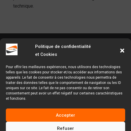
technique.
Agence Facem Web
Politique de confidentialité
et Cookies
Tel : 09.54.37.31.62
Pour offrir les meilleures expériences, nous utilisons des technologies
telles que les cookies pour stocker et/ou accéder aux informations des
appareils. Le fait de consentir à ces technologies nous permettra de
1 Rue Chanzy, 62000 Arras, Hauts-de-France
traiter des données telles que le comportement de navigation ou les ID
uniques sur ce site. Le fait de ne pas consentir ou de retirer son
consentement peut avoir un effet négatif sur certaines caractéristiques
Facem Web Copyright © 2025.
Mentions légales et
et fonctions.
politique de confidentialité disponible sur le
Plan
du site
Accepter
Refuser